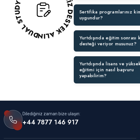
DUAL STUDY ABROAD ÜCRETSİZ DESTEK ALIN!
Sertifika programlarınız ki
uygundur?
Yurtdışında eğitim sonrası 
desteği veriyor musunuz?
Yurtdışında lisans ve yüksek
eğitimi için nasıl başvuru
yapabilirim?
Dilediğiniz zaman bize ulaşın:
+44 7877 146 917