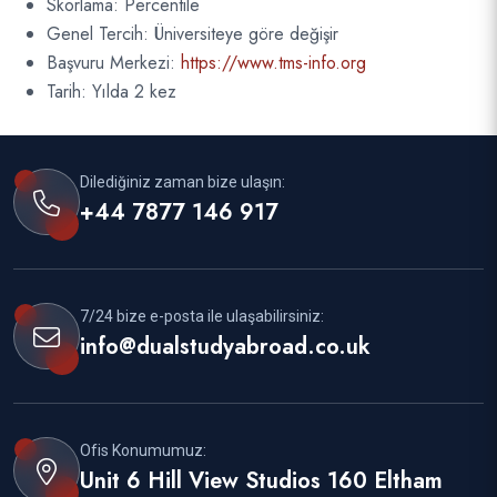
Skorlama: Percentile
Genel Tercih: Üniversiteye göre değişir
Başvuru Merkezi:
https://www.tms-info.org
Tarih: Yılda 2 kez
Dilediğiniz zaman bize ulaşın:
+44 7877 146 917
7/24 bize e-posta ile ulaşabilirsiniz:
info@dualstudyabroad.co.uk
Ofis Konumumuz:
Unit 6 Hill View Studios 160 Eltham