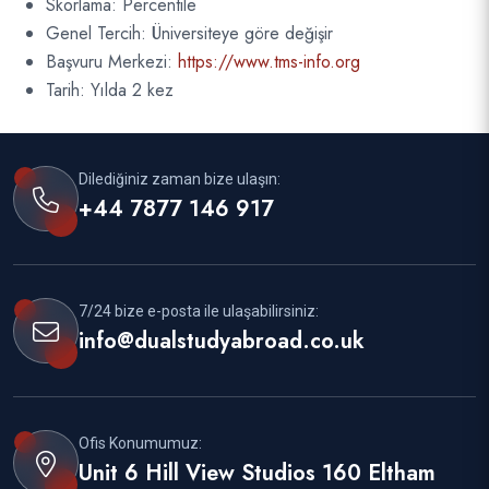
Skorlama: Percentile
Genel Tercih: Üniversiteye göre değişir
Başvuru Merkezi:
https://www.tms-info.org
Tarih: Yılda 2 kez
Dilediğiniz zaman bize ulaşın:
+44 7877 146 917
7/24 bize e-posta ile ulaşabilirsiniz:
info@dualstudyabroad.co.uk
Ofis Konumumuz:
Unit 6 Hill View Studios 160 Eltham