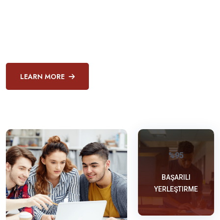
Yabancı dil eğitiminizi gerek kültürel gerekse pratik anlamda ileriye
götürebileceğiniz ya da ihtiyacınız olan yabancı dil ihtiyacınıza
yönelik özel çözümlerle birlikte dil eğitiminizi hep bir adım ileriye
taşıyalım.
LEARN MORE
%95
BAŞARILI
YERLEŞTIRME