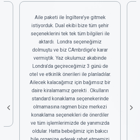
Aile paketi ile İngiltere’ye gitmek
T
istiyorduk. Dual ekibi bize tüm şehir
seçeneklerini tek tek tüm bilgileri ile
.
aktardı. Londra seçeneğimiz
na
dolmuştu ve biz CAmbrdige’e karar
vermiştik. Yaz okulumuz akabinde
u
Londra’da geçireceğimiz 3 günü de
otel ve etkinlik önerileri ile planladılar.
h
Ailecek kalacağımız için bağımsız bir
daire kiralamamız gerekti . Okulların
standard konaklama seçenekerinde
olmamasına ragmen bize merkezi
h
konaklama seçenekleri de önerdiler
ve tüm işlemlerimizde de yanımızda
oldular. Hatta bebeğimiz için bakıcı
bile organize ederek rahat etmemizi