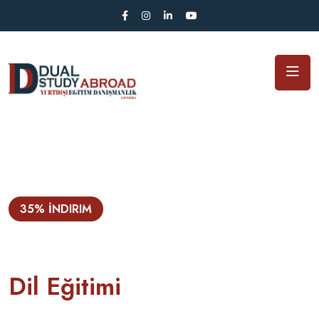
35% İNDIRIM
WE'RE STARTING THESE DAYS.
DualStudy ile Yurtdışında
Dil Eğitimi