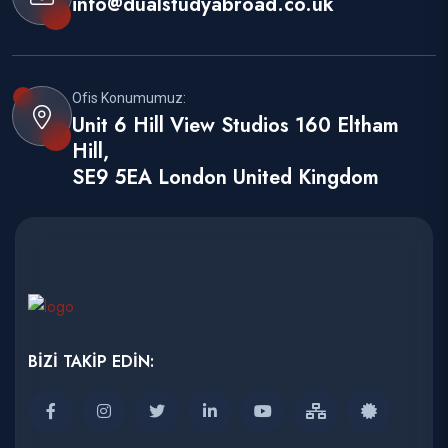
info@dualstudyabroad.co.uk
Ofis Konumumuz:
Unit 6 Hill View Studios 160 Eltham
Hill,
SE9 5EA London United Kingdom
BİZİ TAKİP EDİN: