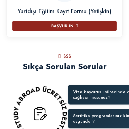
Yurtdışı Eğitim Kayıt Formu (Yetişkin)
BAŞVURUN
SSS
Sıkça Sorulan Sorular
DUAL STUDY ABROAD ÜCRETSİZ DESTEK ALIN!
Vize başvurusu sürecinde 
sağlıyor musunuz?
Sertifika programlarınız ki
uygundur?