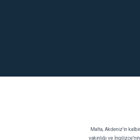
Malta, Akdeniz'in kalbin
yakınlığı ve İngilizce'nin