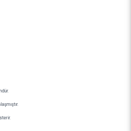
ndür.
laşmıştır.
terir.