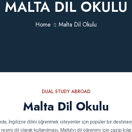
MALTA DIL OKULU
Home
Malta Dil Okulu
DUAL STUDY ABROAD
Malta Dil Okulu
de, İngilizce dilini öğrenmek isteyenler için popüler bir destinasy
 resmi dil olarak kullanılması, Malta'yı dil öğrenimi için cazip kılar