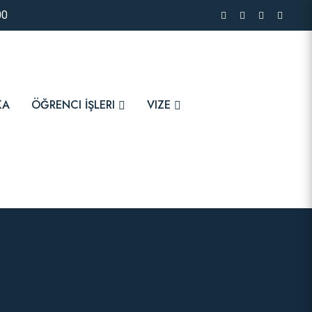
00
KA
ÖĞRENCI İŞLERI
VIZE