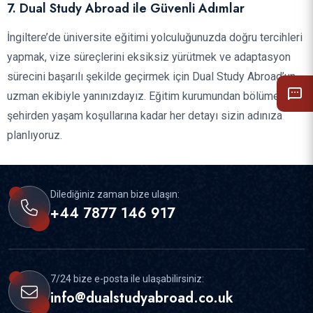
7. Dual Study Abroad ile Güvenli Adımlar
İngiltere’de üniversite eğitimi yolculuğunuzda doğru tercihleri
yapmak, vize süreçlerini eksiksiz yürütmek ve adaptasyon
sürecini başarılı şekilde geçirmek için Dual Study Abroad’un
uzman ekibiyle yanınızdayız. Eğitim kurumundan bölüme,
şehirden yaşam koşullarına kadar her detayı sizin adınıza
planlıyoruz.
Dilediğiniz zaman bize ulaşın:
+44 7877 146 917
7/24 bize e-posta ile ulaşabilirsiniz:
info@dualstudyabroad.co.uk