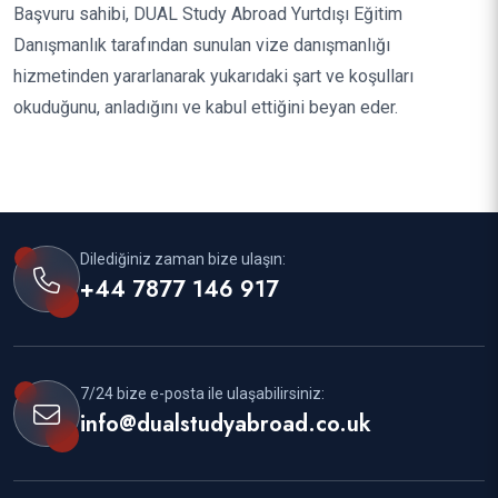
Başvuru sahibi, DUAL Study Abroad Yurtdışı Eğitim
Danışmanlık tarafından sunulan vize danışmanlığı
hizmetinden yararlanarak yukarıdaki şart ve koşulları
okuduğunu, anladığını ve kabul ettiğini beyan eder.
Dilediğiniz zaman bize ulaşın:
+44 7877 146 917
7/24 bize e-posta ile ulaşabilirsiniz:
info@dualstudyabroad.co.uk