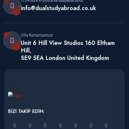
7/24 bize e-posta ile ulaşabilirsiniz:
info@dualstudyabroad.co.uk
Ofis Konumumuz:
Unit 6 Hill View Studios 160 Eltham
Hill,
SE9 5EA London United Kingdom
BİZİ TAKİP EDİN: