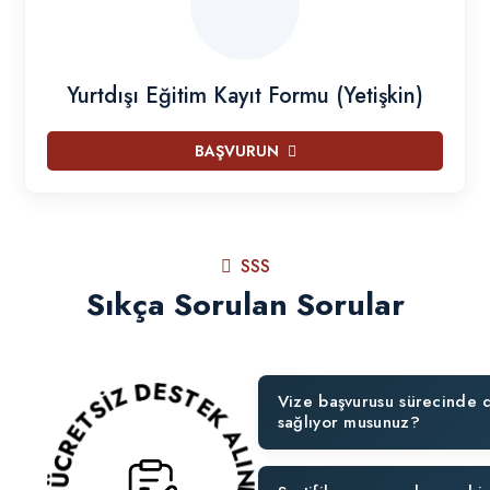
Yurtdışı Eğitim Kayıt Formu (Yetişkin)
BAŞVURUN
SSS
Sıkça Sorulan Sorular
DUAL STUDY ABROAD ÜCRETSİZ DESTEK ALIN!
Vize başvurusu sürecinde 
sağlıyor musunuz?