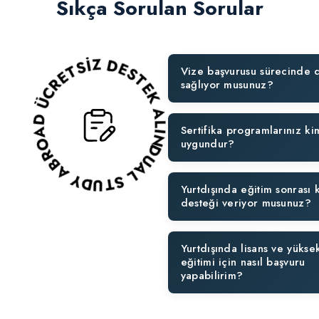
Sıkça Sorulan Sorular
DUAL STUDY ABROAD ÜCRETSİZ DESTEK ALIN!
Vize başvurusu sürecinde 
sağlıyor musunuz?
Sertifika programlarınız ki
uygundur?
Yurtdışında eğitim sonrası 
desteği veriyor musunuz?
Yurtdışında lisans ve yüksek
eğitimi için nasıl başvuru
yapabilirim?